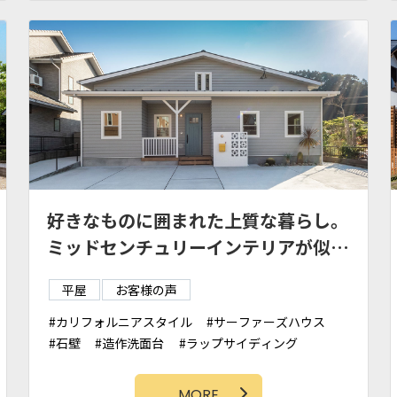
好きなものに囲まれた上質な暮らし。
ミッドセンチュリーインテリアが似合
う家。
平屋
お客様の声
カリフォルニアスタイル
サーファーズハウス
石壁
造作洗面台
ラップサイディング
外シャワー
タイル壁
ガレージ
カバードポーチ
板壁
勾配天井
MORE