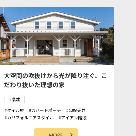
大空間の吹抜けから光が降り注ぐ、こ
だわり抜いた理想の家
2階建
タイル壁
カバードポーチ
勾配天井
カリフォルニアスタイル
アイアン階段
アクセントクロス
サーファーズハウス
造作洗面台
ラップサイディング
MORE