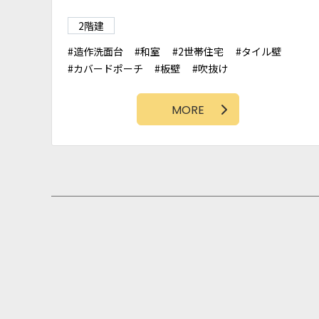
2階建
造作洗面台
和室
2世帯住宅
タイル壁
カバードポーチ
板壁
吹抜け
カリフォルニアスタイル
アクセントクロス
MORE