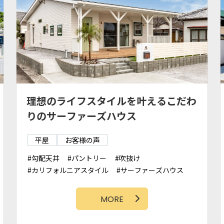
理想のライフスタイルを叶えるこだわ
りのサーファーズハウス
平屋
お客様の声
勾配天井
パントリー
吹抜け
カリフォルニアスタイル
サーファーズハウス
石壁
造作洗面台
和室
外シャワー
タイル壁
カバードポーチ
MORE