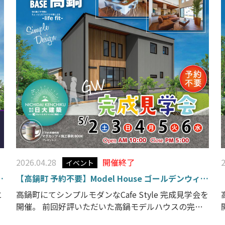
2026.04.28
開催終了
イベント
0
【高鍋町 予約不要】Model House ゴールデンウィー
ク2026/5/2～5/6 完成展示会 開催!!
と
高鍋町にてシンプルモダンなCafe Style 完成見学会を
開催。 前回好評いただいた高鍋モデルハウスの完成
見学会。ゴールデンウィークに予約不要で開催いた