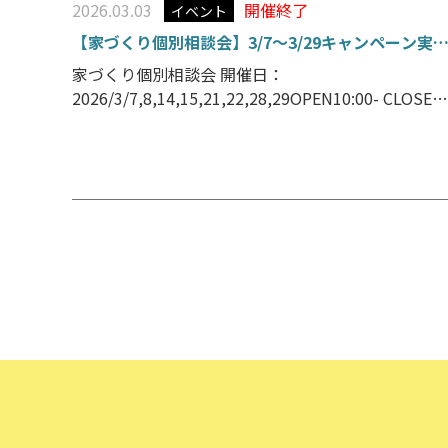
2026.03.03
開催終了
イベント
【家づくり個別相談会】3/7～3/29キャンペーン実
中！
家づくり個別相談会 開催日：
2026/3/7,8,14,15,21,22,28,29OPEN10:00- CLOSE17
３月はご好評いただいております「お家のお悩み個
別相談会」宮崎店＆高鍋店２店同時開催いたしま
す！週末土日限定です。 疑問・質問、丁寧にお伝え
します 家を建てたいけど […]