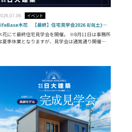
2026.07.06
イベント
LifeBase木花 【最終】住宅見学会2026 8/8(土)～
11(火) 開催！
木花にて最終住宅見学会を開催。 ※8月11日は事務所
は夏季休業となりますが、見学会は通常通り開催し
ております。 木花モデル概要真っ白いアメリカンな
雰囲気ただよう外観。シンプルで少し大人なテイス
トの平屋です。石張り壁のあるリビングはダウンフロ
アで心地よく過ごせます。 とうとう木花のお家が見
られるのも、 […]