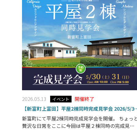
2026.05.13
開催終了
イベント
【新富町上富田】平屋2棟同時完成見学会 2026/5/3
～5/31 開催!!
新富町にて平屋2棟同時完成見学会を開催。 ちょっ
贅沢な日常をここに―――今回は平屋２棟同時の完成見学
会です。人気のCalifornia StyleとSimple Modernの