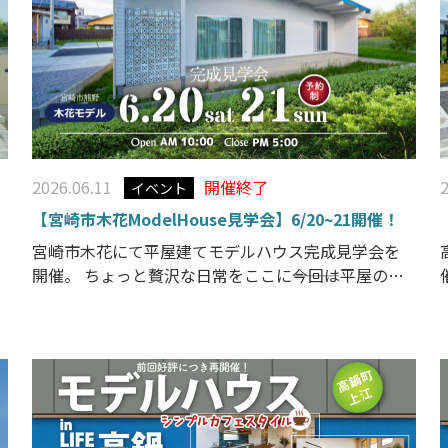
2026.06.11
開催終了
イベント
【宮崎市木花ModelHouse見学会】6/20~21開催！
宮崎市木花にて平屋建てモデルハウス完成見学会を
開催。 ちょっと贅沢な日常をここに―――今回は平屋の
家、完成見学会です。人気のCalifornia styleのお家。
真っ白いアメリカンな雰囲気ただよう外観。シンプ
リ
ルで少し大人なテイストの平屋です。石張り壁のある
リビングはダウンフロアで心地よく過ごせま […]