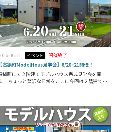
2026.06.11
開催終了
イベント
【高鍋町ModelHous見学会】6/20~21開催！
高鍋町にて２階建てモデルハウス完成見学会を開
催。 ちょっと贅沢な日常をここに―――今回は２階建ての
家、完成見学会です。人気のSimple Modernのお
家。 シンプルモダンな外観。今回はいつもと違った
シンプルカフェスタイルの２階建て高鍋の家です。L
型キッチンカウンターや大きな吹き抜け空間でおし
ゃれ […]