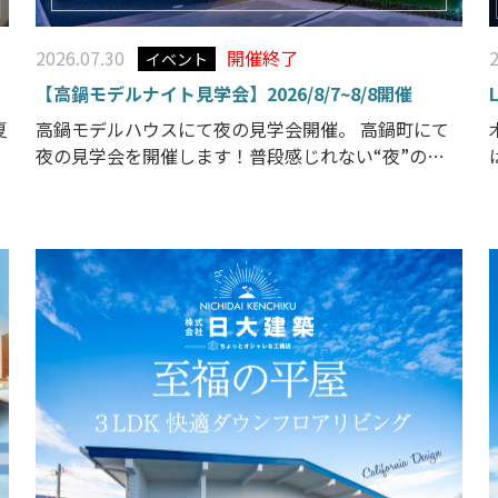
2026.07.30
開催終了
イベント
【高鍋モデルナイト見学会】2026/8/7~8/8開催
夏
高鍋モデルハウスにて夜の見学会開催。 高鍋町にて
夜の見学会を開催します！普段感じれない“夜”の暮
らしのイメージを一緒に膨らませてみましょう
お
家をご検討中の方、お仕事帰りにふらっと立ち寄っ
てみませんか？この機会をお見逃しなく！ ■バーチ
ャルモデルハウス モデルハウスの中をゆっくり順番
に見学したり、 […]