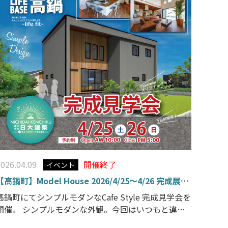
2026.04.09
開催終了
イベント
【高鍋町】Model House 2026/4/25～4/26 完成展示
会 開催!!
高鍋町にてシンプルモダンなCafe Style 完成見学会を
開催。 シンプルモダンな外観。今回はいつもと違っ
たシンプルカフェスタイルの２階建て高鍋の家です。