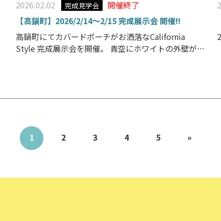
2026.02.02
開催終了
完成見学会
施
【高鍋町】2026/2/14～2/15 完成展示会 開催!!
高鍋町にてカバードポーチがお洒落なCalifornia
:00
Style 完成展示会を開催。 青空にホワイトの外壁が映
えるカリフォルニアテイストの２階建て高鍋の家。
吹き抜け空間がとても居心地の良いお家です。お家ご
検討中の方、ぜひ参考にご来場くださいませ♪ こち
らの見学会は今回で最後となります。是非、この機
[…]
1
2
3
4
5
»