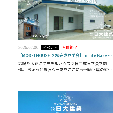
2026.07.06
開催終了
イベント
【MODELHOUSE ２棟完成見学会】in Life Base 木
花
高鍋＆木花にてモデルハウス２棟完成見学会を開
催。 ちょっと贅沢な日常をここに―――今回は平屋の家、
完成見学会です。人気のCalifornia styleのお家。 真
っ白いアメリカンな雰囲気ただよう外観。シンプル
で少し大人なテイストの平屋です。石張り壁のある
ビングはダウンフロアで心地よく過ごせます。 […]