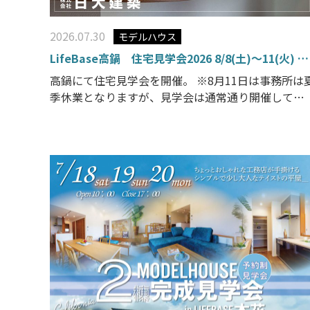
2026.07.30
モデルハウス
LifeBase高鍋 住宅見学会2026 8/8(土)～11(火) 開
催！
高鍋にて住宅見学会を開催。 ※8月11日は事務所は
季休業となりますが、見学会は通常通り開催してお
ります。 高鍋モデル概要シンプルモダンな外観。今
回はいつもと違ったシンプルカフェスタイルの２階
建て高鍋の家です。L型キッチンカウンターや大きな
吹き抜け空間でおしゃれカフェのような雰囲気。と
ても居心地の良 […]