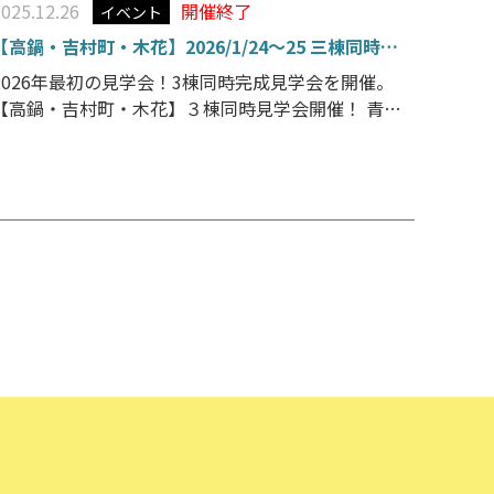
2025.12.26
開催終了
イベント
【高鍋・吉村町・木花】2026/1/24～25 三棟同時見
学会 開催!!
2026年最初の見学会！3棟同時完成見学会を開催。
【高鍋・吉村町・木花】３棟同時見学会開催！ 青空
にホワイトの外壁が映えるカリフォルニアテイスト
の２階建て高鍋モデルハウスが新たに完成しまし
た。これをあわせてシックな大人な雰囲気の吉村リ
ノベモデル、シンプルモダンレトロ感漂うサーファ
ーズスタイルの木花 […]