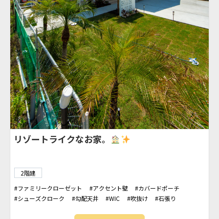
リゾートライクなお家。
2階建
ファミリークローゼット
アクセント壁
カバードポーチ
シューズクローク
勾配天井
WIC
吹抜け
石張り
アイアン階段
バーカウンター
タイルデッキ
ヴィラ
アクセントクロス
ランドリースペース
外シャワー