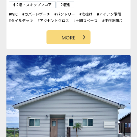
中2階・スキップフロア
2階建
WIC
カバードポーチ
パントリー
吹抜け
アイアン階段
タイルデッキ
アクセントクロス
土間スペース
造作洗面台
ファミリークローゼット
シューズクローク
タイル壁
MORE