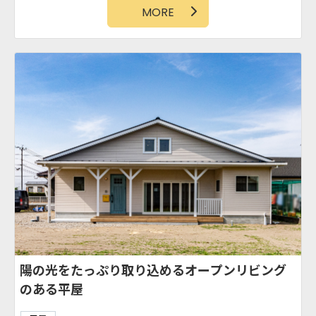
陽の光をたっぷり取り込めるオープンリビング
のある平屋
平屋
タイル壁
カバードポーチ
勾配天井
吹抜け
カリフォルニアスタイル
アクセントクロス
土間スペース
WIC
アイランドキッチン
オープンリビング
MORE