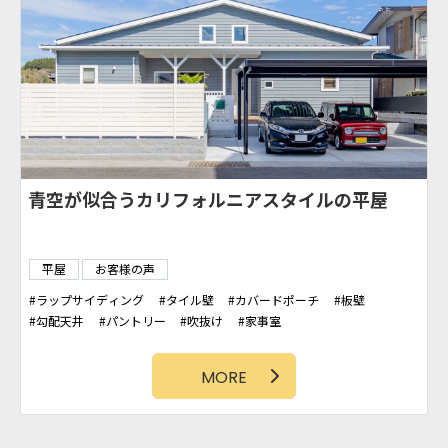
青空が似合うカリフォルニアスタイルの平屋
平屋
お客様の声
ラップサイディング
タイル壁
カバードポーチ
板壁
勾配天井
パントリー
吹抜け
家事室
カリフォルニアスタイル
造作洗面台
MORE
1
2
»