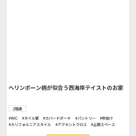
ヘリンボーン柄が似合う西海岸テイストのお家
2階建
WIC
タイル壁
カバードポーチ
パントリー
吹抜け
カリフォルニアスタイル
アクセントクロス
土間スペース
バルコニー
シューズクローク
MORE