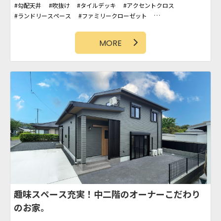
勾配天井
吹抜け
タイルデッキ
アクセントクロス
ランドリースペース
ファミリークローゼット
シューズクローク
シンプルモダン
小上がり和室
アーチ
タイル壁
MORE
趣味スペース充実！中二階のオーナーこだわり
のお家。