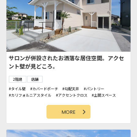
サロンが併設されたお洒落な居住空間。アクセ
ント壁が見どころ。
2階建
店舗
タイル壁
カバードポーチ
勾配天井
パントリー
カリフォルニアスタイル
アクセントクロス
土間スペース
造作洗面台
店舗
アクセント壁
MORE