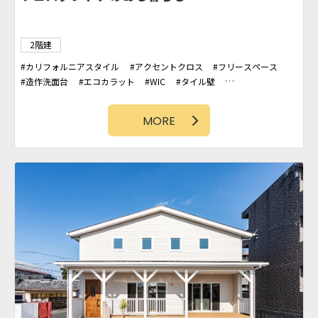
2階建
カリフォルニアスタイル
アクセントクロス
フリースペース
造作洗面台
エコカラット
WIC
タイル壁
カバードポーチ
板壁
パントリー
吹抜け
MORE