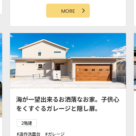
シューズクローク
小上がり和室
MORE
海が一望出来るお洒落なお家。子供心
をくすぐるガレージと隠し扉。
2階建
造作洗面台
ガレージ