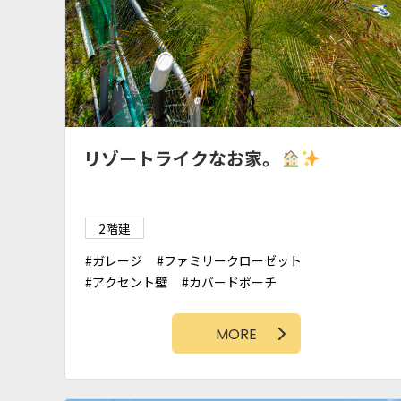
リゾートライクなお家。
2階建
ガレージ
ファミリークローゼット
アクセント壁
カバードポーチ
シューズクローク
勾配天井
WIC
吹抜け
石張り
アイアン階段
バーカウンター
MORE
タイルデッキ
ヴィラ
アクセントクロス
ランドリースペース
外シャワー