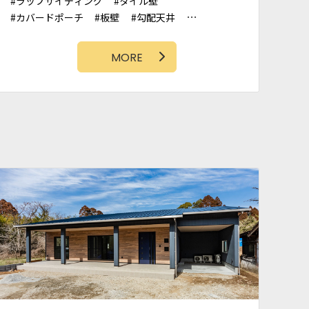
ラップサイディング
タイル壁
カバードポーチ
板壁
勾配天井
アクセントクロス
サーファーズハウス
ガレージ
MORE