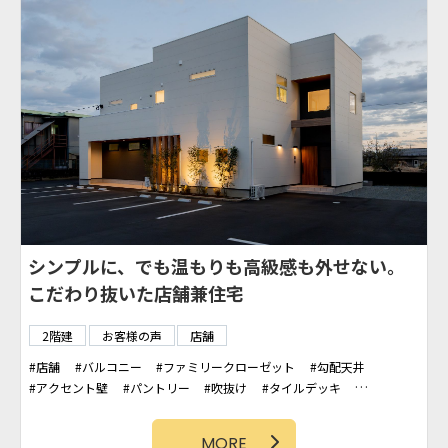
シンプルに、でも温もりも高級感も外せない。
こだわり抜いた店舗兼住宅
2階建
お客様の声
店舗
店舗
バルコニー
ファミリークローゼット
勾配天井
アクセント壁
パントリー
吹抜け
タイルデッキ
アクセントクロス
石壁
土間スペース
造作洗面台
MORE