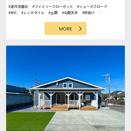
造作洗面台
ファミリークローゼット
シューズクローク
WIC
レンガタイル
土間
勾配天井
吹抜け
タイルデッキ
アクセントクロス
MORE