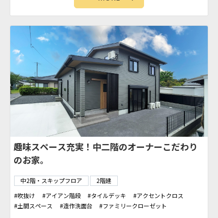
趣味スペース充実！中二階のオーナーこだわり
のお家。
中2階・スキップフロア
2階建
吹抜け
アイアン階段
タイルデッキ
アクセントクロス
土間スペース
造作洗面台
ファミリークローゼット
シューズクローク
タイル壁
WIC
カバードポーチ