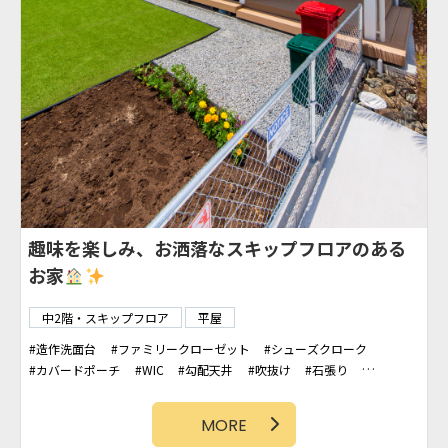
趣味を楽しみ、お洒落なスキップフロアのある
お家
中2階・スキップフロア
平屋
造作洗面台
ファミリークローゼット
シューズクローク
カバードポーチ
WIC
勾配天井
吹抜け
石張り
カリフォルニアスタイル
へリンボーン
タイルデッキ
アクセントクロス
土間スペース
ランドリースペース
MORE