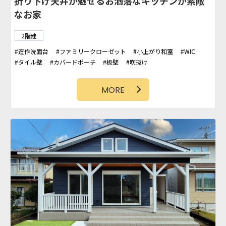
折り下げ天井が魅せるお洒落なキッチンが素敵
なお家
2階建
造作洗面台
ファミリークローゼット
小上がり和室
WIC
タイル壁
カバードポーチ
板壁
吹抜け
アクセントクロス
土間スペース
MORE