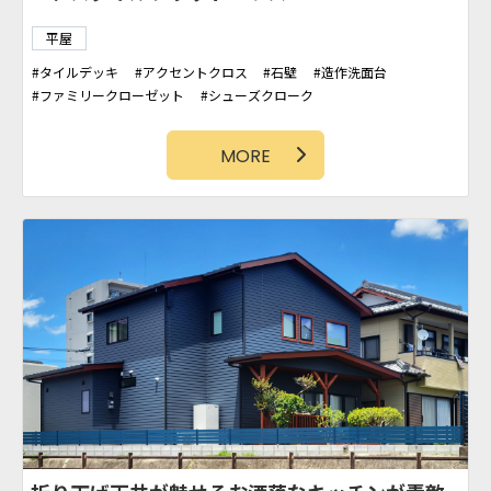
平屋
タイルデッキ
アクセントクロス
石壁
造作洗面台
ファミリークローゼット
シューズクローク
ラップサイディング
WIC
タイル壁
カバードポーチ
勾配天井
吹抜け
MORE