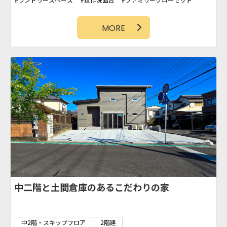
シューズクローク
WIC
カバードポーチ
ヘリンボーン
勾配天井
吹抜け
MORE
中二階と土間倉庫のあるこだわりの家
中2階・スキップフロア
2階建