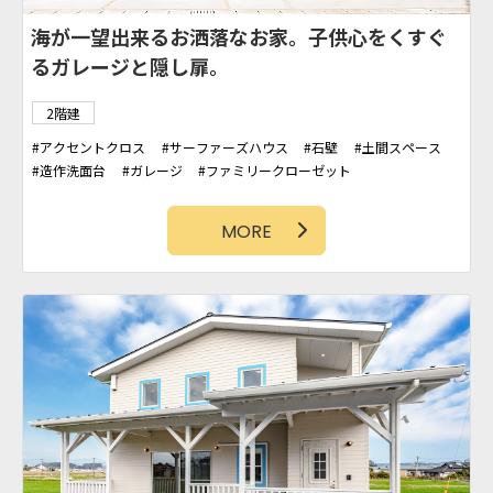
海が一望出来るお洒落なお家。子供心をくすぐ
るガレージと隠し扉。
2階建
アクセントクロス
サーファーズハウス
石壁
土間スペース
造作洗面台
ガレージ
ファミリークローゼット
アクセント壁
カバードポーチ
シューズクローク
パントリー
小上がり和室
カリフォルニアスタイル
MORE