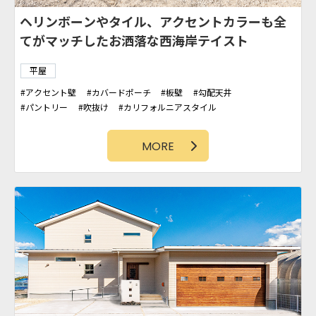
ヘリンボーンやタイル、アクセントカラーも全
てがマッチしたお洒落な西海岸テイスト
平屋
アクセント壁
カバードポーチ
板壁
勾配天井
パントリー
吹抜け
カリフォルニアスタイル
アクセントクロス
土間スペース
造作洗面台
ファミリークローゼット
MORE