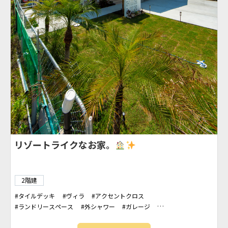
リゾートライクなお家。
2階建
タイルデッキ
ヴィラ
アクセントクロス
ランドリースペース
外シャワー
ガレージ
ファミリークローゼット
アクセント壁
カバードポーチ
シューズクローク
勾配天井
WIC
吹抜け
石張り