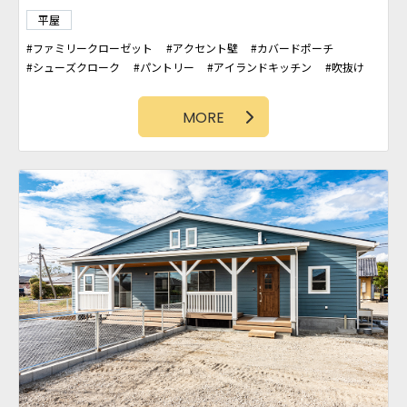
平屋
ファミリークローゼット
アクセント壁
カバードポーチ
シューズクローク
パントリー
アイランドキッチン
吹抜け
家事室
アクセントクロス
石壁
土間スペース
ランドリースペース
造作洗面台
MORE