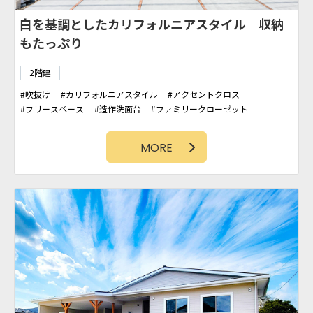
白を基調としたカリフォルニアスタイル 収納
もたっぷり
2階建
吹抜け
カリフォルニアスタイル
アクセントクロス
フリースペース
造作洗面台
ファミリークローゼット
タイル壁
アクセント壁
カバードポーチ
シューズクローク
板壁
WIC
勾配天井
パントリー
MORE