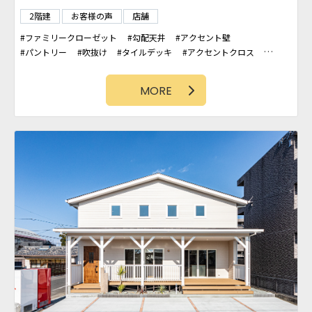
2階建
お客様の声
店舗
ファミリークローゼット
勾配天井
アクセント壁
パントリー
吹抜け
タイルデッキ
アクセントクロス
石壁
土間スペース
造作洗面台
店舗
バルコニー
MORE