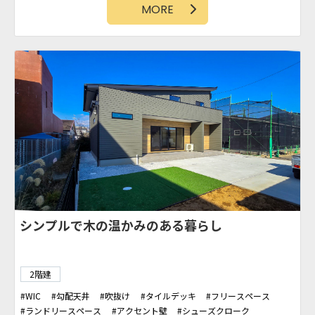
MORE
アイアン階段
バーカウンター
シンプルで木の温かみのある暮らし
2階建
WIC
勾配天井
吹抜け
タイルデッキ
フリースペース
ランドリースペース
アクセント壁
シューズクローク