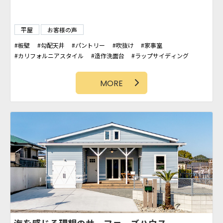
平屋
お客様の声
板壁
勾配天井
パントリー
吹抜け
家事室
カリフォルニアスタイル
造作洗面台
ラップサイディング
タイル壁
カバードポーチ
MORE