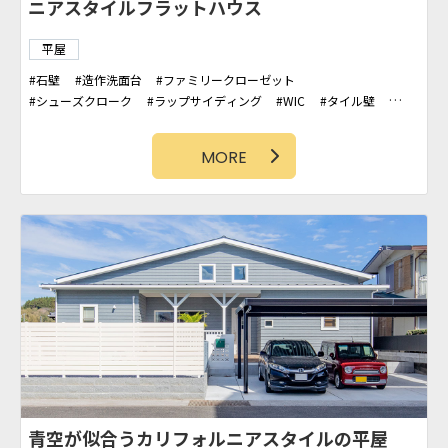
ニアスタイルフラットハウス
平屋
石壁
造作洗面台
ファミリークローゼット
シューズクローク
ラップサイディング
WIC
タイル壁
カバードポーチ
勾配天井
吹抜け
タイルデッキ
アクセントクロス
MORE
青空が似合うカリフォルニアスタイルの平屋