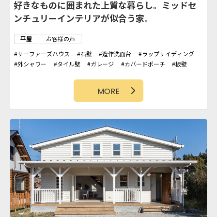
好きなものに囲まれた上質な暮らし。ミッドセ
ンチュリーインテリアが似合う家。
平屋
お客様の声
サーファーズハウス
石壁
造作洗面台
ラップサイディング
外シャワー
タイル壁
ガレージ
カバードポーチ
板壁
勾配天井
パントリー
吹抜け
カリフォルニアスタイル
MORE