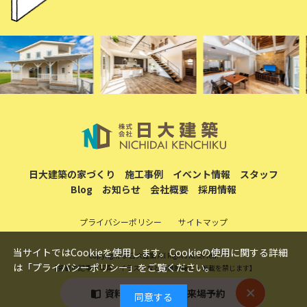
日大建築の家づくり
施工事例
イベント情報
スタッフ
Blog
お知らせ
会社概要
採用情報
プライバシーポリシー
サイトマップ
当サイトではCookieを使用します。Cookieの使用に関する詳細
Copyright © 日大建築 All Rights Reserved.
は「
プライバシーポリシー
」をご覧ください。
【掲載の記事・写真・イラストなどの無断複写・転載を禁じます】
資料請求
ご来場予約
同意する