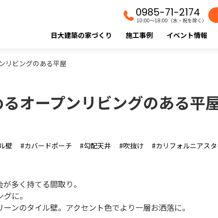
0985-71-2174
10:00〜18:00（水・祝を除く）
日大建築の家づくり
施工事例
イベント情報
ンリビングのある平屋
めるオープンリビングのある平
ル壁
カバードポーチ
勾配天井
吹抜け
カリフォルニアスタ
会が多く持てる間取り。
ングに。
リーンのタイル壁。アクセント色でより一層お洒落に。