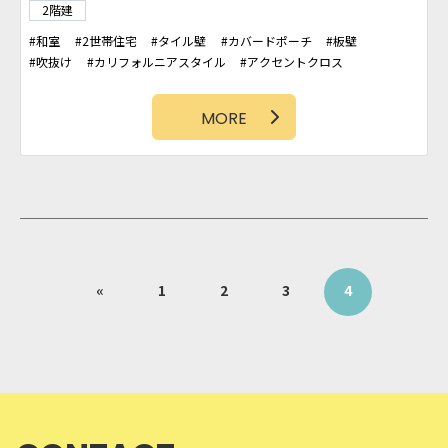
2階建
和室
2世帯住宅
タイル壁
カバードポーチ
板壁
吹抜け
カリフォルニアスタイル
アクセントクロス
造作洗面台
MORE
«
1
2
3
4