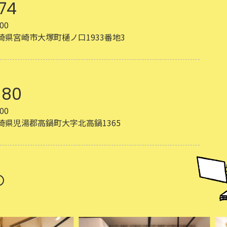
74
00
 宮崎県宮崎市大塚町樋ノ口1933番地3
180
00
 宮崎県児湯郡高鍋町大字北高鍋1365
せ