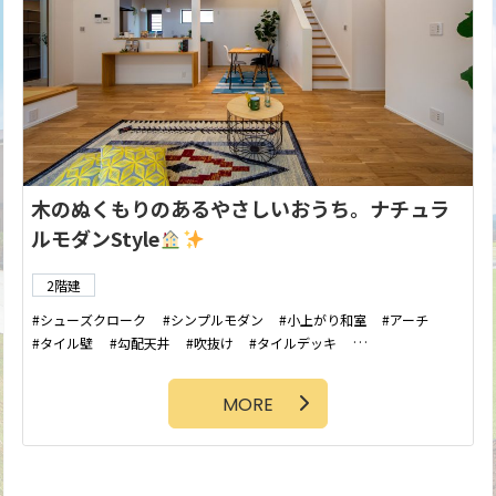
木のぬくもりのあるやさしいおうち。ナチュラ
ルモダンStyle
2階建
シューズクローク
シンプルモダン
小上がり和室
アーチ
タイル壁
勾配天井
吹抜け
タイルデッキ
アクセントクロス
ランドリースペース
ファミリークローゼット
MORE