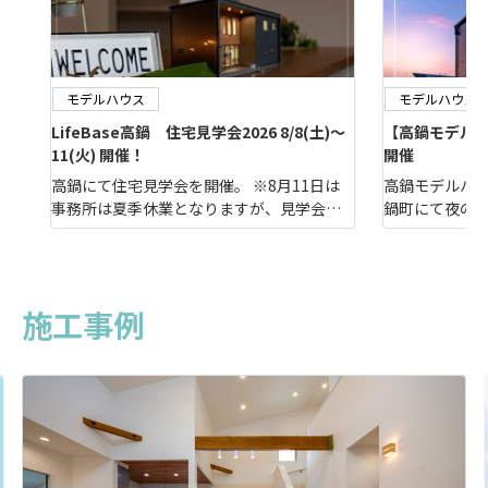
モデルハウス
モデルハウス
LifeBase高鍋 住宅見学会2026 8/8(土)～
【高鍋モデルナイ
11(火) 開催！
開催
高鍋にて住宅見学会を開催。 ※8月11日は
高鍋モデルハウ
事務所は夏季休業となりますが、見学会は
鍋町にて夜の
通常通り開催しております。 高鍋モデル概
じれない“夜”
要シンプルモダンな外観。今回はいつもと
膨らませてみ
違ったシンプルカフェスタイルの２階建て
方、お仕事帰
高鍋の家です。L型キッチンカウンターや大
せんか？この機
施工事例
きな吹き抜け空間でおしゃれカフェのよう
チャルモデルハ
な雰囲気。とても居心地の良 […]
っくり順番に見