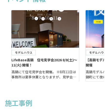
モデルハウス
モデルハウス
LifeBase高鍋 住宅見学会2026 8/8(土)～
【高鍋モデルナイ
11(火) 開催！
開催
高鍋にて住宅見学会を開催。 ※8月11日は
高鍋モデルハウ
事務所は夏季休業となりますが、見学会は
鍋町にて夜の
通常通り開催しております。 高鍋モデル概
じれない“夜”
要シンプルモダンな外観。今回はいつもと
膨らませてみ
違ったシンプルカフェスタイルの２階建て
方、お仕事帰
高鍋の家です。L型キッチンカウンターや大
せんか？この機
施工事例
きな吹き抜け空間でおしゃれカフェのよう
チャルモデルハ
な雰囲気。とても居心地の良 […]
っくり順番に見