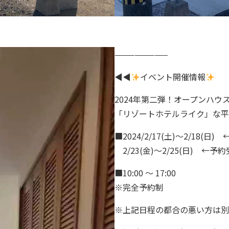
————————
◀◀
イベント開催情報
2024年第二弾！オープンハウ
「リゾートホテルライク」な平
■2024/2/17(土)～2/18(日)
2/23(金)～2/25(日) ←予
■10:00 ～ 17:00
※完全予約制
※上記日程の都合の悪い方は別