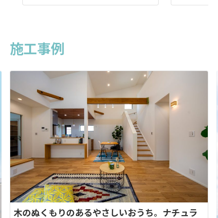
通常通り開催しております。 高鍋モデル概
じれない“夜”
要シンプルモダンな外観。今回はいつもと
膨らませてみ
違ったシンプルカフェスタイルの２階建て
方、お仕事帰
高鍋の家です。L型キッチンカウンターや大
せんか？この機
施工事例
きな吹き抜け空間でおしゃれカフェのよう
チャルモデルハ
な雰囲気。とても居心地の良 […]
っくり順番に見
木のぬくもりのあるやさしいおうち。ナチュラ