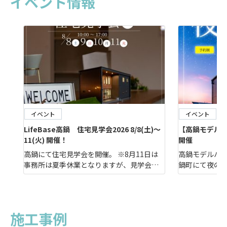
イベント情報
イベント
イベント
LifeBase高鍋 住宅見学会2026 8/8(土)～
【高鍋モデルナイ
11(火) 開催！
開催
高鍋にて住宅見学会を開催。 ※8月11日は
高鍋モデルハウ
事務所は夏季休業となりますが、見学会は
鍋町にて夜の
通常通り開催しております。 高鍋モデル概
じれない“夜”
要シンプルモダンな外観。今回はいつもと
膨らませてみ
違ったシンプルカフェスタイルの２階建て
方、お仕事帰
高鍋の家です。L型キッチンカウンターや大
せんか？この機
施工事例
きな吹き抜け空間でおしゃれカフェのよう
チャルモデルハ