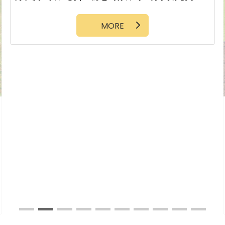
小上がり和室
アーチ
タイル壁
勾配天井
吹抜け
タイルデッキ
MORE