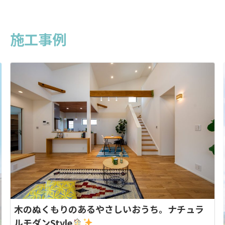
要シンプルモダンな外観。今回はいつもと
膨らませてみ
違ったシンプルカフェスタイルの２階建て
方、お仕事帰
高鍋の家です。L型キッチンカウンターや大
せんか？この機
施工事例
きな吹き抜け空間でおしゃれカフェのよう
チャルモデルハ
な雰囲気。とても居心地の良 […]
っくり順番に見
木のぬくもりのあるやさしいおうち。ナチュラ
ルモダンStyle