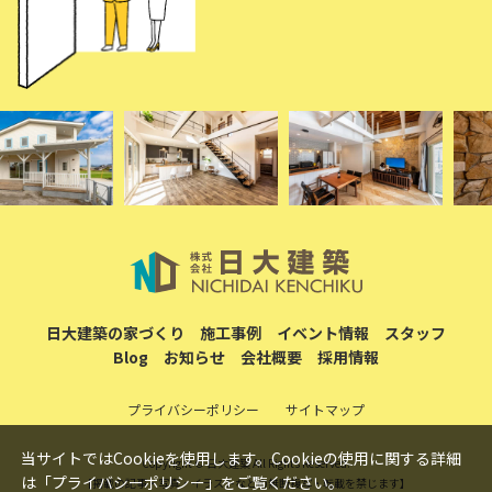
日大建築の家づくり
施工事例
イベント情報
スタッフ
Blog
お知らせ
会社概要
採用情報
プライバシーポリシー
サイトマップ
当サイトではCookieを使用します。Cookieの使用に関する詳細
Copyright © 日大建築 All Rights Reserved.
は「
プライバシーポリシー
」をご覧ください。
【掲載の記事・写真・イラストなどの無断複写・転載を禁じます】